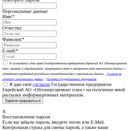
Персональные данные
Имя:
*
Отчество:
Фамилия:
*
E-mail:
*
Я согласен(на) и даю право Государственному предприятию Еврейской АО «Облэнергоремонт
плюс» хранить и обрабатывать
направленные мною в электронном виде персональные данные
с
соблюдением требований российского законодательства о персональных данных.
Согласие на
обработку персональных данных
.
Политика государственного предприятия
Я даю своё
согласие
Государственное предприятие
Еврейской АО «Облэнергоремонт плюс» на получение мной
рассылки информационных материалов.
X
Восстановление пароля
Если вы забыли пароль, введите логин или E-Mail.
Контрольная строка для смены пароля, а также ваши