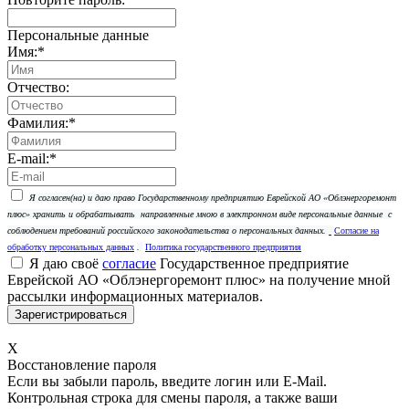
Персональные данные
Имя:
*
Отчество:
Фамилия:
*
E-mail:
*
Я согласен(на) и даю право Государственному предприятию Еврейской АО «Облэнергоремонт
плюс» хранить и обрабатывать
направленные мною в электронном виде персональные данные
с
соблюдением требований российского законодательства о персональных данных.
Согласие на
обработку персональных данных
.
Политика государственного предприятия
Я даю своё
согласие
Государственное предприятие
Еврейской АО «Облэнергоремонт плюс» на получение мной
рассылки информационных материалов.
X
Восстановление пароля
Если вы забыли пароль, введите логин или E-Mail.
Контрольная строка для смены пароля, а также ваши