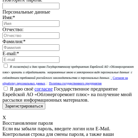
Персональные данные
Имя:
*
Отчество:
Фамилия:
*
E-mail:
*
Я согласен(на) и даю право Государственному предприятию Еврейской АО «Облэнергоремонт
плюс» хранить и обрабатывать
направленные мною в электронном виде персональные данные
с
соблюдением требований российского законодательства о персональных данных.
Согласие на
обработку персональных данных
.
Политика государственного предприятия
Я даю своё
согласие
Государственное предприятие
Еврейской АО «Облэнергоремонт плюс» на получение мной
рассылки информационных материалов.
X
Восстановление пароля
Если вы забыли пароль, введите логин или E-Mail.
Контрольная строка для смены пароля, а также ваши