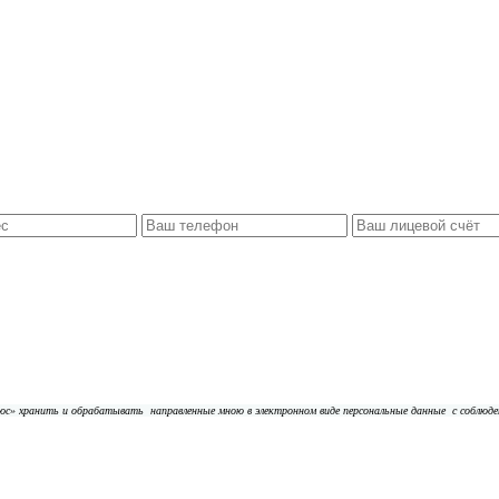
плюс» хранить и обрабатывать
направленные мною в электронном виде персональные данные
с соблюд