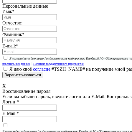
Персональные данные
Имя:
*
Отчество:
Фамилия:
*
E-mail:
*
Я согласен(на) и даю право Государственному предприятию Еврейской АО «Облэнергоремонт 
персональных данных
.
Политика государственного предприятия
Я даю своё
согласие
#TSZH_NAME# на получение мной рас
X
Восстановление пароля
Если вы забыли пароль, введите логин или E-Mail.
Контрольная 
Логин
*
E-Mail
*
Я согласен(на) и даю право Государственному предприятию Еврейской АО «Облэнергоремонт плюс»