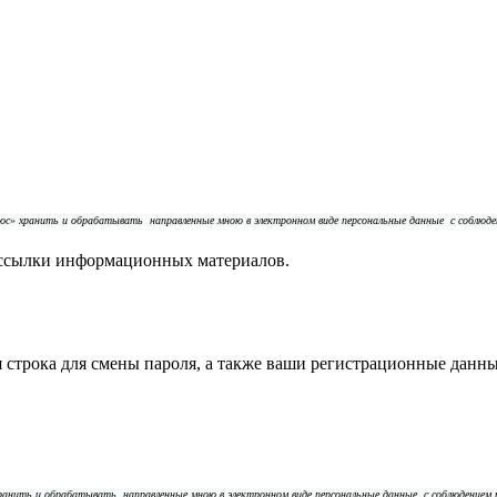
плюс» хранить и обрабатывать
направленные мною в электронном виде персональные данные
с соблюд
сылки информационных материалов.
строка для смены пароля, а также ваши регистрационные данны
 хранить и обрабатывать
направленные мною в электронном виде персональные данные
с соблюдением