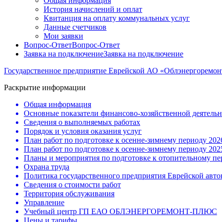
Общая информация
История начислений и оплат
Квитанция на оплату коммунальных услуг
Данные счетчиков
Мои заявки
Вопрос-Ответ
Вопрос-Ответ
Заявка на подключение
Заявка на подключение
Государственное предприятие Еврейской АО «Облэнергоремо
Раскрытие информации
Общая информация
Основные показатели финансово-хозяйственной деятель
Сведения о выполняемых работах
Порядок и условия оказания услуг
План работ по подготовке к осенне-зимнему периоду 202
План работ по подготовке к осенне-зимнему периоду 202
Планы и мероприятия по подготовке к отопительному п
Охрана труда
Политика государственного предприятия Еврейской авт
Сведения о стоимости работ
Территория обслуживания
Управление
Учебный центр ГП ЕАО ОБЛЭНЕРГОРЕМОНТ-ПЛЮС
Цены и тарифы