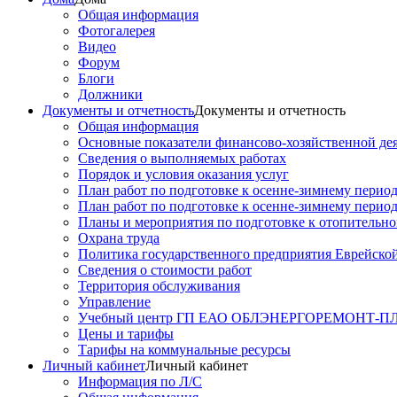
Общая информация
Фотогалерея
Видео
Форум
Блоги
Должники
Документы и отчетность
Документы и отчетность
Общая информация
Основные показатели финансово-хозяйственной де
Сведения о выполняемых работах
Порядок и условия оказания услуг
План работ по подготовке к осенне-зимнему перио
План работ по подготовке к осенне-зимнему перио
Планы и мероприятия по подготовке к отопительн
Охрана труда
Политика государственного предприятия Еврейско
Сведения о стоимости работ
Территория обслуживания
Управление
Учебный центр ГП ЕАО ОБЛЭНЕРГОРЕМОНТ-
Цены и тарифы
Тарифы на коммунальные ресурсы
Личный кабинет
Личный кабинет
Информация по Л/С