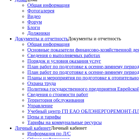
Общая информация
Фотогалерея
Видео
Форум
Блоги
Должники
Документы и отчетность
Документы и отчетность
Общая информация
Основные показатели финансово-хозяйственной де
Сведения о выполняемых работах
Порядок и условия оказания услуг
План работ по подготовке к осенне-зимнему перио
План работ по подготовке к осенне-зимнему перио
Планы и мероприятия по подготовке к отопительн
Охрана труда
Политика государственного предприятия Еврейско
Сведения о стоимости работ
Территория обслуживания
Управление
Учебный центр ГП ЕАО ОБЛЭНЕРГОРЕМОНТ-
Цены и тарифы
Тарифы на коммунальные ресурсы
Личный кабинет
Личный кабинет
Информация по Л/С