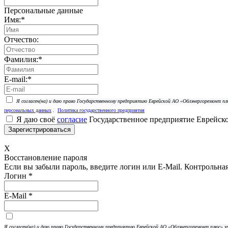
Персональные данные
Имя:
*
Отчество:
Фамилия:
*
E-mail:
*
Я согласен(на) и даю право Государственному предприятию Еврейской АО «Облэнергоремонт 
персональных данных
.
Политика государственного предприятия
Я даю своё
согласие
Государственное предприятие Еврейск
X
Восстановление пароля
Если вы забыли пароль, введите логин или E-Mail.
Контрольная 
Логин
*
E-Mail
*
Я согласен(на) и даю право Государственному предприятию Еврейской АО «Облэнергоремонт плюс»