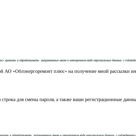
плюс» хранить и обрабатывать
направленные мною в электронном виде персональные данные
с соблюд
ой АО «Облэнергоремонт плюс» на получение мной рассылки и
строка для смены пароля, а также ваши регистрационные данны
 хранить и обрабатывать
направленные мною в электронном виде персональные данные
с соблюдением