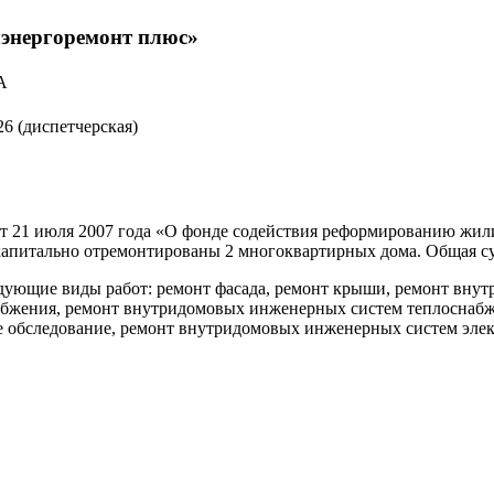
лэнергоремонт плюс»
А
26
(диспетчерская)
 от 21 июля 2007 года «О фонде содействия реформированию жи
итально отремонтированы 2 многоквартирных дома. Общая сумм
дующие виды работ: ремонт фасада, ремонт крыши, ремонт вну
абжения, ремонт внутридомовых инженерных систем теплоснаб
е обследование, ремонт внутридомовых инженерных систем элек