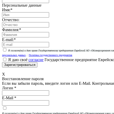
Персональные данные
Имя:
*
Отчество:
Фамилия:
*
E-mail:
*
Я согласен(на) и даю право Государственному предприятию Еврейской АО «Облэнергоремонт 
персональных данных
.
Политика государственного предприятия
Я даю своё
согласие
Государственное предприятие Еврейск
X
Восстановление пароля
Если вы забыли пароль, введите логин или E-Mail.
Контрольная 
Логин
*
E-Mail
*
Я согласен(на) и даю право Государственному предприятию Еврейской АО «Облэнергоремонт плюс»