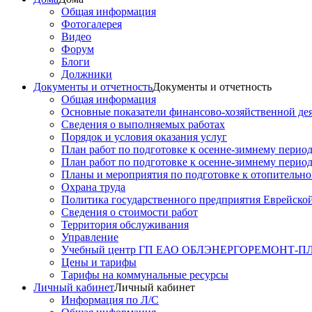
Общая информация
Фотогалерея
Видео
Форум
Блоги
Должники
Документы и отчетность
Документы и отчетность
Общая информация
Основные показатели финансово-хозяйственной де
Сведения о выполняемых работах
Порядок и условия оказания услуг
План работ по подготовке к осенне-зимнему перио
План работ по подготовке к осенне-зимнему перио
Планы и мероприятия по подготовке к отопительн
Охрана труда
Политика государственного предприятия Еврейско
Сведения о стоимости работ
Территория обслуживания
Управление
Учебный центр ГП ЕАО ОБЛЭНЕРГОРЕМОНТ-
Цены и тарифы
Тарифы на коммунальные ресурсы
Личный кабинет
Личный кабинет
Информация по Л/С