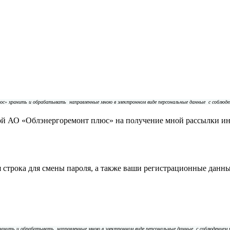
плюс» хранить и обрабатывать
направленные мною в электронном виде персональные данные
с соблюд
ой АО «Облэнергоремонт плюс» на получение мной рассылки и
строка для смены пароля, а также ваши регистрационные данны
 хранить и обрабатывать
направленные мною в электронном виде персональные данные
с соблюдением