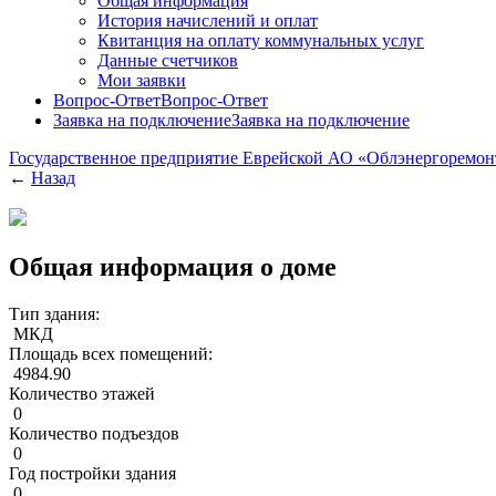
Общая информация
История начислений и оплат
Квитанция на оплату коммунальных услуг
Данные счетчиков
Мои заявки
Вопрос-Ответ
Вопрос-Ответ
Заявка на подключение
Заявка на подключение
Государственное предприятие Еврейской АО «Облэнергоремо
←
Назад
Общая информация о доме
Тип здания:
МКД
Площадь всех помещений:
4984.90
Количество этажей
0
Количество подъездов
0
Год постройки здания
0