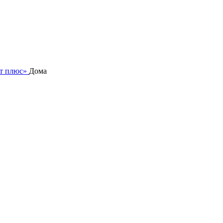
нт плюс»
Дома