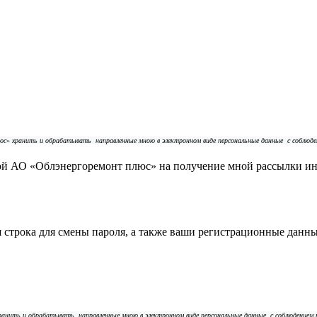
плюс» хранить и обрабатывать
направленные мною в электронном виде персональные данные
с соблюд
ой АО «Облэнергоремонт плюс» на получение мной рассылки и
строка для смены пароля, а также ваши регистрационные данны
 хранить и обрабатывать
направленные мною в электронном виде персональные данные
с соблюдением