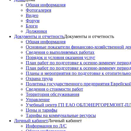
Общая информация
Фотогалерея
Видео
Форум
Блоги
Должники
Документы и отчетность
Документы и отчетность
Общая информация
Основные показатели финансово-хозяйственной де
Сведения о выполняемых работах
Порядок и условия оказания услуг
План работ по подготовке к осенне-зимнему перио
План работ по подготовке к осенне-зимнему перио
Планы и мероприятия по подготовке к отопительн
Охрана труда
Политика государственного предприятия Еврейско
Сведения о стоимости работ
Территория обслуживания
Управление
Учебный центр ГП ЕАО ОБЛЭНЕРГОРЕМОНТ-
Цены и тарифы
Тарифы на коммунальные ресурсы
Личный кабинет
Личный кабинет
Информация по Л/С