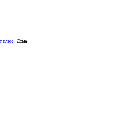
нт плюс»
Дома