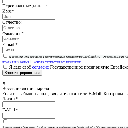
Персональные данные
Имя:
*
Отчество:
Фамилия:
*
E-mail:
*
Я согласен(на) и даю право Государственному предприятию Еврейской АО «Облэнергоремонт 
персональных данных
.
Политика государственного предприятия
Я даю своё
согласие
Государственное предприятие Еврейск
X
Восстановление пароля
Если вы забыли пароль, введите логин или E-Mail.
Контрольная 
Логин
*
E-Mail
*
Я согласен(на) и даю право Государственному предприятию Еврейской АО «Облэнергоремонт плюс»