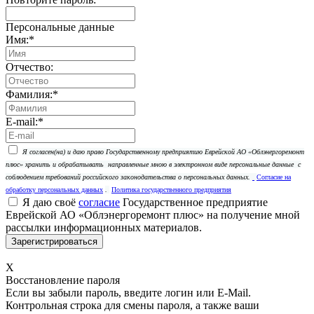
Персональные данные
Имя:
*
Отчество:
Фамилия:
*
E-mail:
*
Я согласен(на) и даю право Государственному предприятию Еврейской АО «Облэнергоремонт
плюс» хранить и обрабатывать
направленные мною в электронном виде персональные данные
с
соблюдением требований российского законодательства о персональных данных.
Согласие на
обработку персональных данных
.
Политика государственного предприятия
Я даю своё
согласие
Государственное предприятие
Еврейской АО «Облэнергоремонт плюс» на получение мной
рассылки информационных материалов.
X
Восстановление пароля
Если вы забыли пароль, введите логин или E-Mail.
Контрольная строка для смены пароля, а также ваши