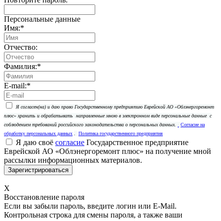
Персональные данные
Имя:
*
Отчество:
Фамилия:
*
E-mail:
*
Я согласен(на) и даю право Государственному предприятию Еврейской АО «Облэнергоремонт
плюс» хранить и обрабатывать
направленные мною в электронном виде персональные данные
с
соблюдением требований российского законодательства о персональных данных.
Согласие на
обработку персональных данных
.
Политика государственного предприятия
Я даю своё
согласие
Государственное предприятие
Еврейской АО «Облэнергоремонт плюс» на получение мной
рассылки информационных материалов.
X
Восстановление пароля
Если вы забыли пароль, введите логин или E-Mail.
Контрольная строка для смены пароля, а также ваши